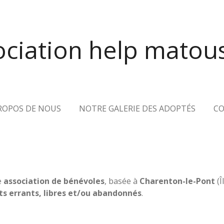
ciation help matous
ROPOS DE NOUS
NOTRE GALERIE DES ADOPTÉS
C
e
association de bénévoles
, basée à
Charenton-le-Pont
(Î
ts errants, libres et/ou abandonnés
.