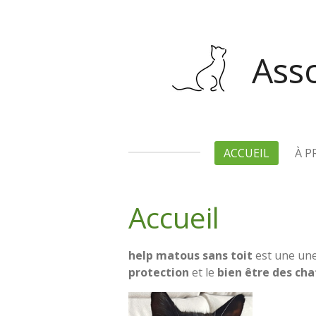
Passer
au
contenu
Asso
principal
ACCUEIL
À P
Accueil
help matous sans toit
est une un
protection
et le
bien être des cha